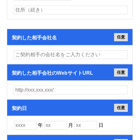
任意
契約した
相手会社名
任意
契約した
相手会社の
WebサイトURL
任意
契約日
年
月
日