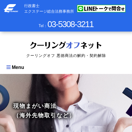
行政書士
エクステージ総合法務事務所
03-5308-3211
Tel：
クーリングオフ 悪徳商法の解約・契約解除
Menu
現物まがい商法
（海外先物取引など）