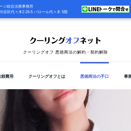
ージ総合法務事務所
都渋谷区代々木2-26-5
バロール代々木 5階
クーリングオフ 悪徳商法の解約・契約解除
依頼費用
クーリングオフとは
悪徳商法の手口
事